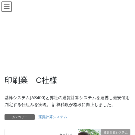
コ
ナ
ン
ビ
テ
ゲ
ン
ー
導入事例
ツ
シ
へ
ョ
ス
ン
HOME
導入事例
運賃計算システム
印刷業 C社様
キ
に
ッ
移
プ
動
2019-03-02
/ 最終更新日時 :
2020-11-19
user
運賃計算システム
印刷業 C社様
基幹システム(AS400)と弊社の運賃計算システムを連携し最安値を
判定する仕組みを実現。 計算精度が格段に向上しました。
運賃計算システム
カテゴリー
運賃計算システム