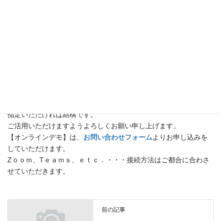
最新の物流機器・システム・情報が、愛知に集結・・・これは絶
対に見逃せないこと必至です！
しかしながら、新型コロナウィルスの影響がまだまだ収束しない
状況下、ご来場にはご心配な面も多々おありのことと拝察いたし
ます。
当日は、主催者側及び出展者側も念入りに予防対策を行わさせて
いただくのは無論でございますが、
【オンラインデモ】
をご活用
いただければ、ご来場いただかずに安心してご覧いただけると共
に、十分なご説明もさせていただけます。
【オンラインデモ】
は、いつでもお客様のご都合の良い日時をご
指定いただければ結構です。
ご活用いただけますようよろしくお願い申し上げます。
【オンラインデモ】は、
お問い合わせフォーム
よりお申し込みを
していただけます。
Zｏｏｍ、Tｅａｍｓ、ｅｔｃ．・・・接続方法はご都合に合わさ
せていただきます。
前の記事