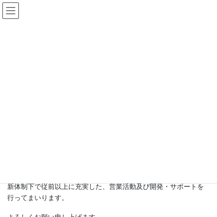
コ
ナ
ン
ビ
テ
ゲ
ン
ー
お知らせ
ツ
シ
へ
ョ
ス
ン
HOME
お知らせ
営業体制を強化しました
キ
に
ッ
移
プ
動
2023-06-22
/ 最終更新日時 :
2023-07-03
UserNoric
営業体制を強化しました
日本アドレスタイプ株式会社は、体制強化のため共栄システム株
式会社グループ（代表取締役 前田繁孝 大阪市西区阿波座１－
１５－７）の一員になりました。
新体制下で従前以上に充実した、営業活動及び開発・サポートを
行ってまいります。
よろしくお願い申し上げます。