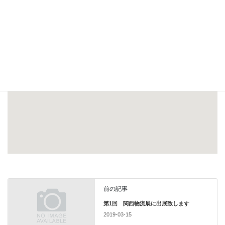
ご来場予約は
お問合せ
よりお気軽にどうぞ。
東京ビッグサイト 西２ホール ２Ｑ-２７
前の記事
第1回 関西物流展に出展致します
2019-03-15